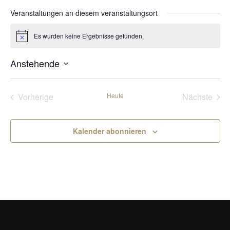
Veranstaltungen an diesem veranstaltungsort
Es wurden keine Ergebnisse gefunden.
Hinweis
Anstehende
Datum
wählen.
Veranstaltungen
Vera
Vorherige
Heute
Nächste
Kalender abonnieren