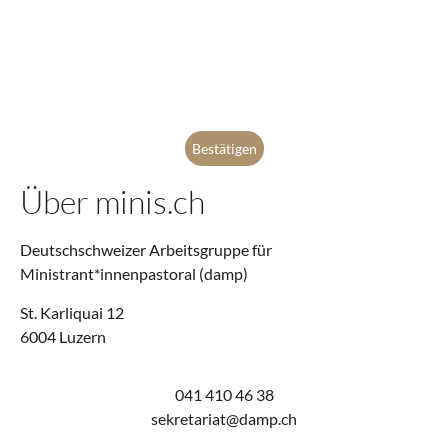
Ihre E-Mail-Adresse wird nur dazu genutzt, Ihnen unseren
Newsletter und Informationen über unsere Tätigkeiten zu
senden. Ihnen steht jederzeit der Abmeldelink zur
Verfügung, den wir in jede gesendete E-Mail einfügen.
Über minis.ch
Deutschschweizer Arbeitsgruppe für
Ministrant*innenpastoral (damp)
St. Karliquai 12
6004 Luzern
041 410 46 38
@tairaterkes
hc.pmad