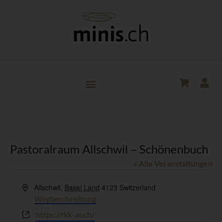
Pastoralraum Allschwil – Schönenbuch
« Alle Veranstaltungen
Adresse
Allschwil
,
Basel Land
4123
Switzerland
Wegbeschreibung
Webseite
https://rkk-as.ch/