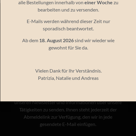
alle Bestellungen innerhalb von
einer Woche
zu
bearbeiten und zu versenden.
E-Mails werden während dieser Zeit nur
Newsletter
sporadisch beantwortet.
Ab dem
18. August 2026
sind wir wieder wie
Bleiben Sie informiert
gewohnt für Sie da.
Vielen Dank für Ihr Verständnis.
Patrizia, Natalie und Andreas
Ihre E-Mail-Adresse wird nur dazu genutzt, Ihnen
unseren Newsletter und Informationen über unsere
Tätigkeiten zu senden. Ihnen steht jederzeit der
Abmeldelink zur Verfügung, den wir in jede
gesendete E-Mail einfügen.