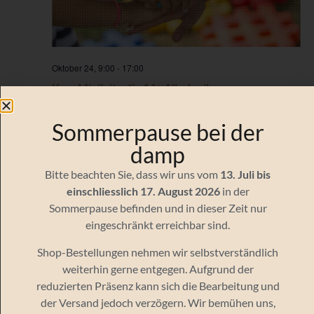
Oktober 24, 9:00
-
17:00
Kurs Minileiter*in 14+ Allschwil
Pastoralraum Allschwil – Schönenbuch
Allschwil, Basel Land,
Switzerland
Sommerpause bei der
damp
Bitte beachten Sie, dass wir uns vom
13. Juli bis
Veranstaltungen
Vera
Vorherige
Heute
Nächste
einschliesslich 17. August 2026
in der
Sommerpause befinden und in dieser Zeit nur
eingeschränkt erreichbar sind.
Kalender abonnieren
Shop-Bestellungen nehmen wir selbstverständlich
weiterhin gerne entgegen. Aufgrund der
reduzierten Präsenz kann sich die Bearbeitung und
der Versand jedoch verzögern. Wir bemühen uns,