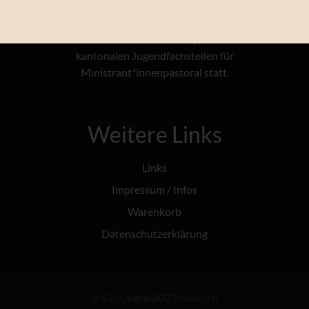
@tairaterkes
hc.pmad
Kurse 14+ und 16+ finden in Kooperation mit den
kantonalen Jugendfachstellen für
Ministrant*innenpastoral statt.
Weitere Links
Links
Impressum / Infos
Warenkorb
Datenschutzerklärung
© Copyright 2023 minis.ch