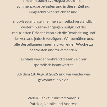
einschliesslich 17. August 2026
in der
Ihre E-Mail-Adresse wird nur dazu genutzt, Ihnen
Sommerpause befinden und in dieser Zeit nur
unseren Newsletter und Informationen über unsere
eingeschränkt erreichbar sind.
Tätigkeiten zu senden. Ihnen steht jederzeit der
Abmeldelink zur Verfügung, den wir in jede
Shop-Bestellungen nehmen wir selbstverständlich
gesendete E-Mail einfügen.
weiterhin gerne entgegen. Aufgrund der
reduzierten Präsenz kann sich die Bearbeitung und
der Versand jedoch verzögern. Wir bemühen uns,
alle Bestellungen innerhalb von
einer Woche
zu
bearbeiten und zu versenden.
Über minis.ch
E-Mails werden während dieser Zeit nur
sporadisch beantwortet.
Deutschschweizer Arbeitsgruppe für
Ministrant*innenpastoral (damp)
Ab dem
18. August 2026
sind wir wieder wie
gewohnt für Sie da.
St. Karliquai 12
6004 Luzern
Vielen Dank für Ihr Verständnis.
041 410 46 38
Patrizia, Natalie und Andreas