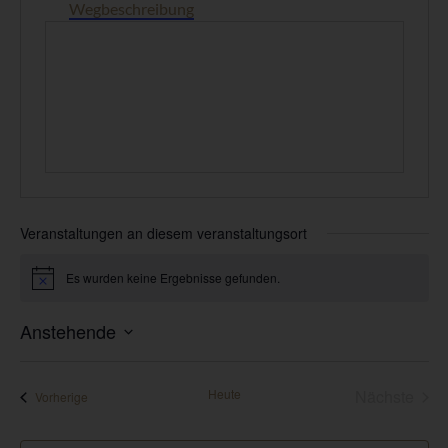
Wegbeschreibung
Veranstaltungen an diesem veranstaltungsort
Es wurden keine Ergebnisse gefunden.
Hinweis
Anstehende
Datum
wählen.
Vera
Heute
Nächste
Veranstaltungen
Vorherige