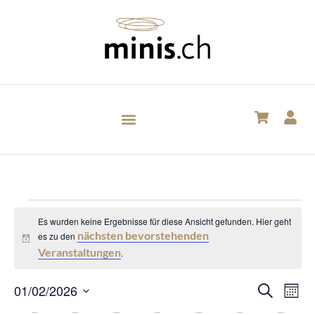
Es wurden keine Ergebnisse für diese Ansicht gefunden. Hier geht
nächsten bevorstehenden
es zu den
Hinweis
Veranstaltungen
.
Veran
Ve
01/02/2026
Suche
Mona
Datum
An