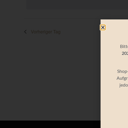
Vorheriger Tag
Bitt
20
Shop-
Aufgr
jedo