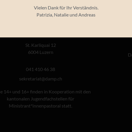
Vielen Dank für Ihr Verständnis.
Über minis.ch
We
Patrizia, Natalie und Andreas
Deutschschweizer Arbeitsgruppe für
Ministrant*innenpastoral (damp)
St. Karliquai 12
6004 Luzern
D
041 410 46 38
@tairaterkes
hc.pmad
e 14+ und 16+ finden in Kooperation mit den
kantonalen Jugendfachstellen für
Ministrant*innenpastoral statt.