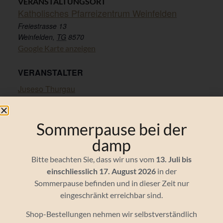
VERANSTALTUNGSORT
Katholisches Pfarreizentrum Weinfelden
Freiestrasse 13
Weinfelden
,
TG
8570
Google Karte anzeigen
VERANSTALTER
Juseso Thurgau
DAJU St. Gallen
Sommerpause bei der
ÄHNLICHE VERANSTALTUNGEN
damp
Bitte beachten Sie, dass wir uns vom
13. Juli bis
einschliesslich 17. August 2026
in der
Sommerpause befinden und in dieser Zeit nur
eingeschränkt erreichbar sind.
Shop-Bestellungen nehmen wir selbstverständlich