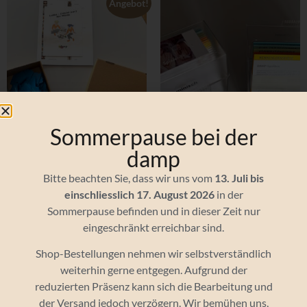
Angebot!
Sommerpause bei der
damp
Bitte beachten Sie, dass wir uns vom
13. Juli bis
einschliesslich 17. August 2026
in der
MiniLotto
Spielebox – physisch
Sommerpause befinden und in dieser Zeit nur
CHF
46.00
CHF
23.00
CHF
24.75
–
CHF
27.50
eingeschränkt erreichbar sind.
Weiterlesen
Ausführung wählen
Shop-Bestellungen nehmen wir selbstverständlich
weiterhin gerne entgegen. Aufgrund der
reduzierten Präsenz kann sich die Bearbeitung und
der Versand jedoch verzögern. Wir bemühen uns,