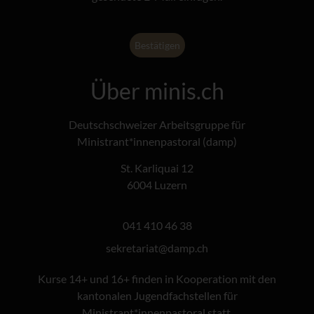
Über minis.ch
Deutschschweizer Arbeitsgruppe für
Ministrant*innenpastoral (damp)
St. Karliquai 12
6004 Luzern
041 410 46 38
@tairaterkes
hc.pmad
Kurse 14+ und 16+ finden in Kooperation mit den
kantonalen Jugendfachstellen für
Ministrant*innenpastoral statt.