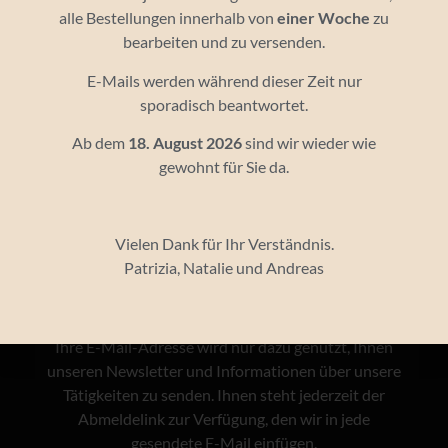
alle Bestellungen innerhalb von
einer Woche
zu
bearbeiten und zu versenden.
E-Mails werden während dieser Zeit nur
sporadisch beantwortet.
Newsletter
Ab dem
18. August 2026
sind wir wieder wie
Bleiben Sie informiert
gewohnt für Sie da.
Vielen Dank für Ihr Verständnis.
Patrizia, Natalie und Andreas
Ihre E-Mail-Adresse wird nur dazu genutzt, Ihnen
unseren Newsletter und Informationen über unsere
Tätigkeiten zu senden. Ihnen steht jederzeit der
Abmeldelink zur Verfügung, den wir in jede
gesendete E-Mail einfügen.