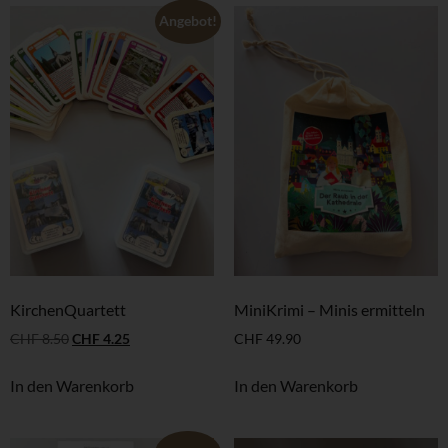
Angebot!
KirchenQuartett
MiniKrimi – Minis ermitteln
CHF
8.50
CHF
4.25
CHF
49.90
In den Warenkorb
In den Warenkorb